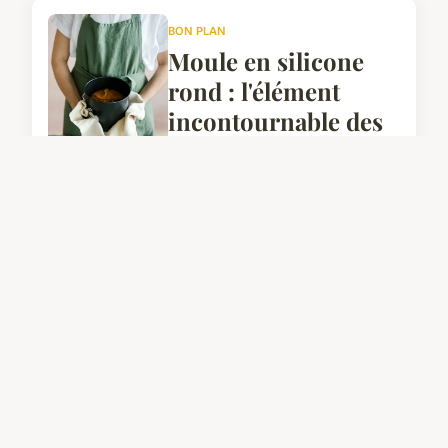
BON PLAN
Moule en silicone
rond : l'élément
incontournable des
pâtissiers
16 août 2025
EQUIPEMENT
Boostez votre succès
avec notre vitrine
réfrigérée expert
19 octobre 2025