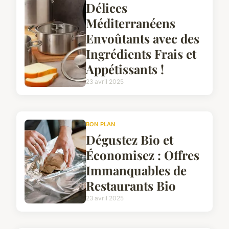
Délices
Méditerranéens
Envoûtants avec des
Ingrédients Frais et
Appétissants !
23 avril 2025
BON PLAN
Dégustez Bio et
Économisez : Offres
Immanquables de
Restaurants Bio
23 avril 2025