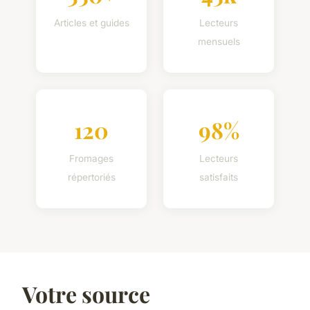
Articles et guides
Lecteurs
mensuels
120
98%
Fromages
Lecteurs
répertoriés
satisfaits
Votre source