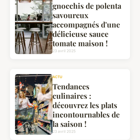
gnocchis de polenta
savoureux
accompagnés d'une
délicieuse sauce
tomate maison !
23 avril 2025
ACTU
Tendances
culinaires :
découvrez les plats
incontournables de
la saison !
23 avril 2025