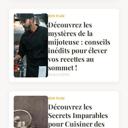
BON PLAN
Découvrez les
mystères de la
mijoteuse : conseils
inédits pour élever
vos recettes au
sommet !
23 avril 2025
BON PLAN
Découvrez les
Secrets Imparables
pour Cuisiner des